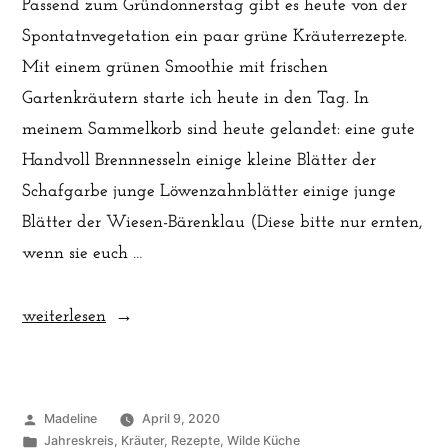
Passend zum Gründonnerstag gibt es heute von der
Spontatnvegetation ein paar grüne Kräuterrezepte.
Mit einem grünen Smoothie mit frischen
Gartenkräutern starte ich heute in den Tag. In
meinem Sammelkorb sind heute gelandet: eine gute
Handvoll Brennnesseln einige kleine Blätter der
Schafgarbe junge Löwenzahnblätter einige junge
Blätter der Wiesen-Bärenklau (Diese bitte nur ernten,
wenn sie euch …
„Grünes
weiterlesen
zum
Gründonnerstag“
Veröffentlicht
Madeline
April 9, 2020
von
Veröffentlicht
Jahreskreis
,
Kräuter
,
Rezepte
,
Wilde Küche