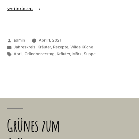
„Gründonnerstagssuppe
weiterlesen
inspiriert
nach
Thailändischer
Veröffentlicht
admin
April 1, 2021
Art“
von
Veröffentlicht
Jahreskreis
,
Kräuter
,
Rezepte
,
Wilde Küche
unter
Schlagwörter:
April
,
Gründonnerstag
,
Kräuter
,
März
,
Suppe
Grünes zum