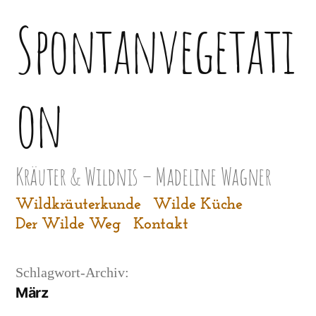
Zum
Spontanvegetati
Inhalt
springen
on
Kräuter & Wildnis – Madeline Wagner
Wildkräuterkunde
Wilde Küche
Der Wilde Weg
Kontakt
Schlagwort-Archiv:
März