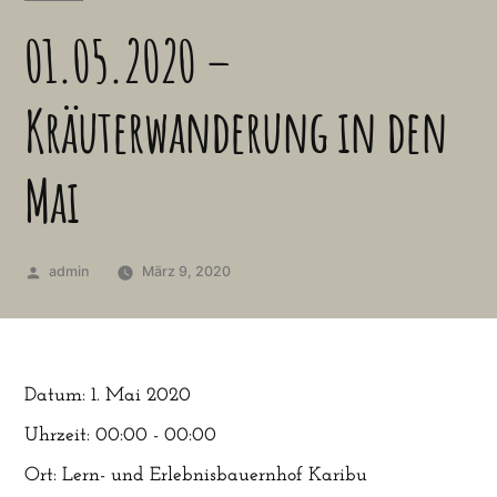
01.05.2020 –
Kräuterwanderung in den
Mai
Veröffentlicht
admin
März 9, 2020
von
Datum:
1. Mai 2020
Uhrzeit:
00:00 - 00:00
Ort:
Lern- und Erlebnisbauernhof Karibu