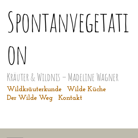
Zum
Spontanvegetati
Inhalt
springen
on
Kräuter & Wildnis – Madeline Wagner
Wildkräuterkunde
Wilde Küche
Der Wilde Weg
Kontakt