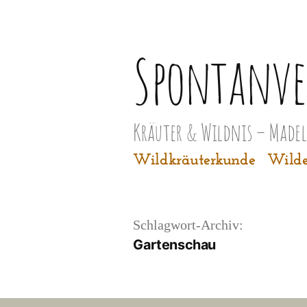
Zum
Inhalt
Spontanve
springen
Kräuter & Wildnis – Made
Wildkräuterkunde
Wilde
Schlagwort-Archiv:
Gartenschau